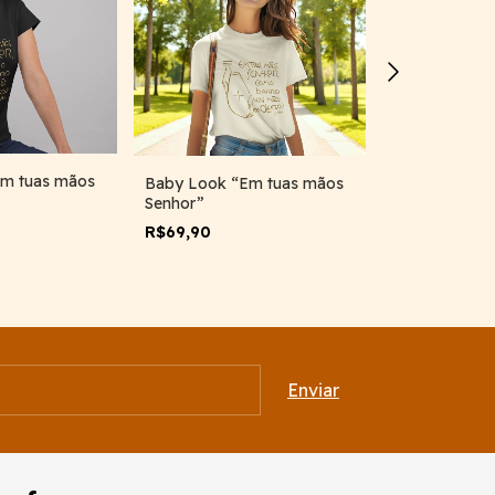
m tuas mãos
Baby Look “Em tuas mãos
Baby Look M
Senhor”
Bento
-
50
R$69,90
R$64,95
R$129,90