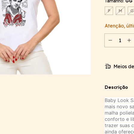
Tamanho:
GG
P
M
G
Atenção, últ
Meios de
Descrição
Baby Look S
mais novo sa
malha poliel
conforto e l
trazer suas 
ainda oferec