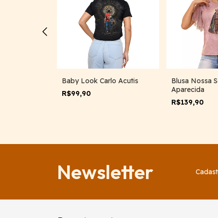
ório Preta
Baby Look Carlo Acutis
Blusa Nossa 
Aparecida
%
OFF
R$99,90
R$139,90
Newsletter
Cadast