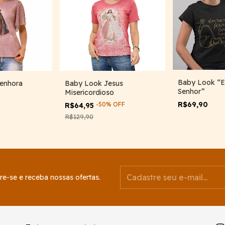
Baby Look “E
Senhora
Baby Look Jesus
Senhor”
Misericordioso
R$69,90
-
50
%
OFF
R$64,95
R$129,90
re-se e receba nossas ofertas.