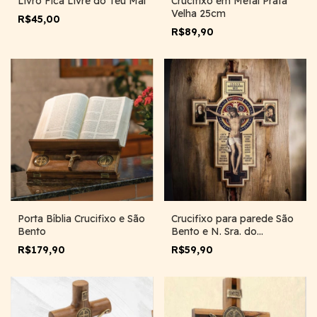
Livro Fica Livre do Teu Mal
Crucifixo em Metal Prata
Velha 25cm
R$45,00
R$89,90
Porta Bíblia Crucifixo e São
Crucifixo para parede São
Bento
Bento e N. Sra. do
Perpétuo Socorro | 19cm
R$179,90
R$59,90